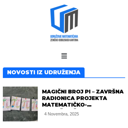
Skip
to
content
NOVOSTI IZ UDRUŽENJA
MAGIČNI BROJ PI – ZAVRŠNA
RADIONICA PROJEKTA
MATEMATIČKO-
ISTRAŽIVAČKE RADIONICE
4 Novembra, 2025