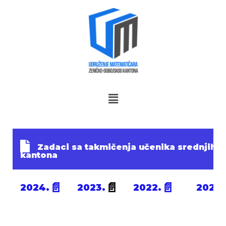
Skip
to
content
Zadaci sa takmičenja učenika srednjih 
kantona
📄
📄
📄
2024.
2023.
2022.
2021.