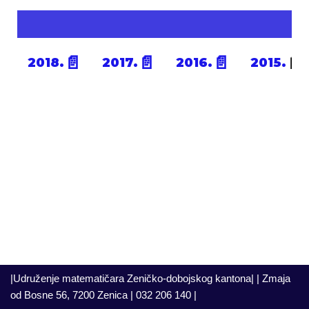
📄
📄
📄
📄
2018.
2017.
2016.
2015.
|Udruženje matematičara Zeničko-dobojskog kantona| | Zmaja
od Bosne 56, 7200 Zenica | 032 206 140 |